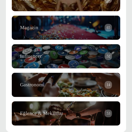
Magazin
65
Influencer
52
Gastronomi
14
Eğlence & Mekanlar
53