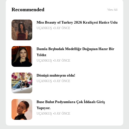
Recommended
View All
Miss Beauty of Turkey 2026 Kraliçesi Hatice Uslu
UÇANKUŞ
3 AY ÖNCE
Damla Beşbudak Modelliğe Doğuştan Hazır Bir
Yıldız
UÇANKUŞ
3 AY ÖNCE
Dönüşü muhteşem oldu!
UÇANKUŞ
3 AY ÖNCE
Buse Bulut Podyumlara Çok İddaalı Giriş
Yapıyor.
UÇANKUŞ
3 AY ÖNCE