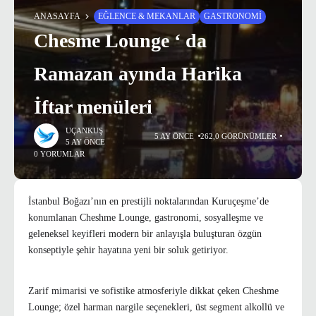
ANASAYFA
EĞLENCE & MEKANLAR
GASTRONOMI
Chesme Lounge ‘ da
Ramazan ayında Harika
İftar menüleri
UÇANKUŞ
5 AY ÖNCE
262,0 GÖRÜNÜMLER
5 AY ÖNCE
0 YORUMLAR
İstanbul Boğazı’nın en prestijli noktalarından Kuruçeşme’de
konumlanan Cheshme Lounge, gastronomi, sosyalleşme ve
geleneksel keyifleri modern bir anlayışla buluşturan özgün
konseptiyle şehir hayatına yeni bir soluk getiriyor.
Zarif mimarisi ve sofistike atmosferiyle dikkat çeken Cheshme
Lounge; özel harman nargile seçenekleri, üst segment alkollü ve