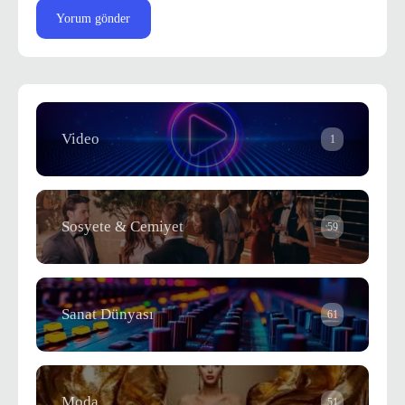
Video
1
Sosyete & Cemiyet
59
Sanat Dünyası
61
Moda
51