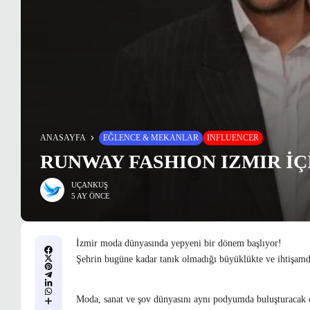
ANASAYFA
EĞLENCE & MEKANLAR
INFLUENCER
RUNWAY FASHION IZMIR İÇ
UÇANKUŞ
5 AY ÖNCE
İzmir moda dünyasında yepyeni bir dönem başlıyor!
Şehrin bugüne kadar tanık olmadığı büyüklükte ve ihtişamd
Moda, sanat ve şov dünyasını aynı podyumda buluşturacak 