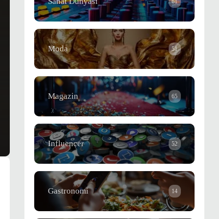
Sanat Dünyası
61
Moda
51
Magazin
65
Influencer
52
Gastronomi
14