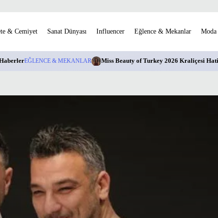
te & Cemiyet
Sanat Dünyası
Influencer
Eğlence & Mekanlar
Moda
Haberler
EĞLENCE & MEKANLAR
Miss Beauty of Turkey 2026 Kraliçesi Hati