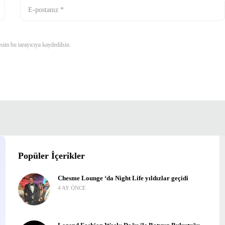
sim bu tarayıcıya kaydedilsin.
Popüler İçerikler
Chesme Lounge ‘da Night Life yıldızlar geçidi
4 AY ÖNCE