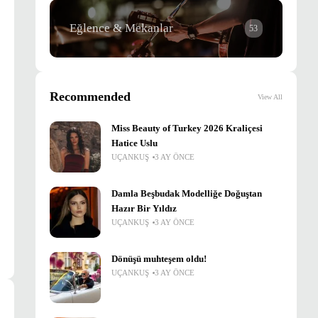
Eğlence & Mekanlar
53
Recommended
View All
Miss Beauty of Turkey 2026 Kraliçesi
Hatice Uslu
UÇANKUŞ
3 AY ÖNCE
Damla Beşbudak Modelliğe Doğuştan
Hazır Bir Yıldız
UÇANKUŞ
3 AY ÖNCE
Dönüşü muhteşem oldu!
UÇANKUŞ
3 AY ÖNCE