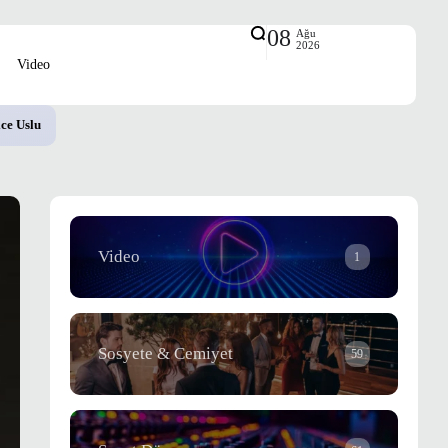
08
Ağu
2026
Video
ce Uslu
Video
1
Sosyete & Cemiyet
59