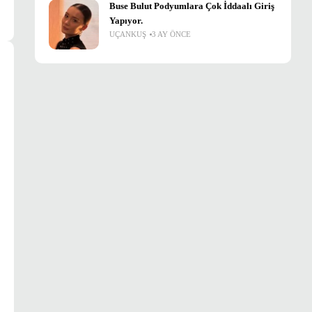
Buse Bulut Podyumlara Çok İddaalı Giriş
Yapıyor.
UÇANKUŞ
3 AY ÖNCE