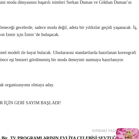
fisini moda dünyasının başarılı isimleri Serkan Duman ve Gökhan Duman’ın
leneceği gecelerde, sadece moda değil, adeta bir yıldızlar geçidi yaşanacak. İş,
on Izmir için İzmir’de buluşacak.
el modeli ile hayat bulacak. Uluslararası standartlarda hazırlanan koreografi
 önce eşi benzeri görülmemiş bir moda deneyimi sunmaya hazırlanıyor.
ak organizasyonu olmaya aday.
SONRAKI YAZI
i Bir
TV PROGRAMLARININ EVLİYA ÇELEBİSİ;SEVTUĞ