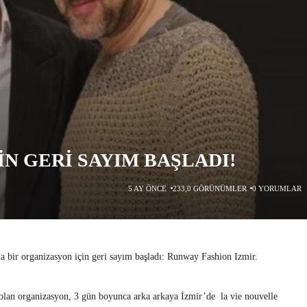
İN GERİ SAYIM BAŞLADI!
5 AY ÖNCE
233,0 GÖRÜNÜMLER
0 YORUMLAR
a bir organizasyon için geri sayım başladı: Runway Fashion Izmir.
olan organizasyon, 3 gün boyunca arka arkaya İzmir’de la vie nouvelle