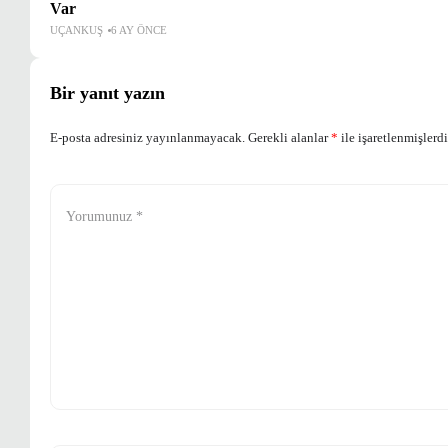
Var
UÇANKUŞ
6 AY ÖNCE
Bir yanıt yazın
E-posta adresiniz yayınlanmayacak.
Gerekli alanlar
*
ile işaretlenmişlerdi