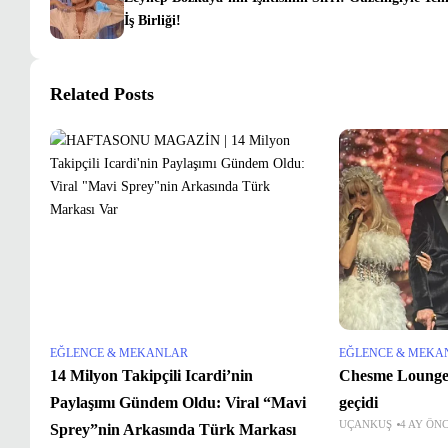
İş Birliği!
Related Posts
EĞLENCE & MEKANLAR
EĞLENCE & MEKA
14 Milyon Takipçili Icardi’nin
Chesme Lounge ‘da N
Paylaşımı Gündem Oldu: Viral “Mavi
geçidi
UÇANKUŞ
4 AY ÖN
Sprey”nin Arkasında Türk Markası