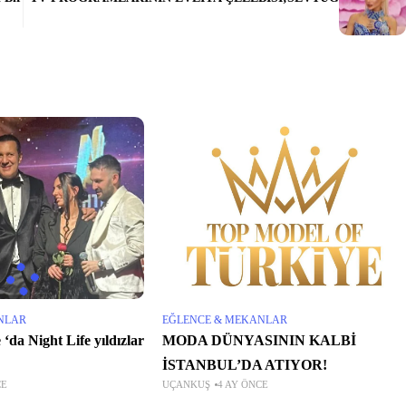
NLAR
EĞLENCE & MEKANLAR
ight Life yıldızlar
MODA DÜNYASININ KALBİ
İSTANBUL’DA ATIYOR!
CE
UÇANKUŞ
4 AY ÖNCE