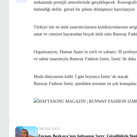
mekanında prestijli atmosferinde gerçekleşecek. Koreogra
üstlendiği defile, görsel bir şölene dönüşmeye hazırlanıyor.
Türkiye’nin en ünlü tasarımcılarının koleksiyonlarının sergi
sanat ve cemiyet hayatından birçok ünlü isim Runway Fashi
Organizasyon, Duman Ajans’ın yerli ve yabancı 30 profesyon
ve sahne tasarımıyla Runway Fashion Izmir, İzmir’de daha
Moda dünyasının kalbi 3 gün boyunca İzmir’de atacak.
Runway Fashion Izmir, şimdiden sezonun en çok konuşulac
ÖNCEKI YAZI
Zeynep Bozkaya’nın Işıltısının Sırrı: Güzelliğiyle Yen