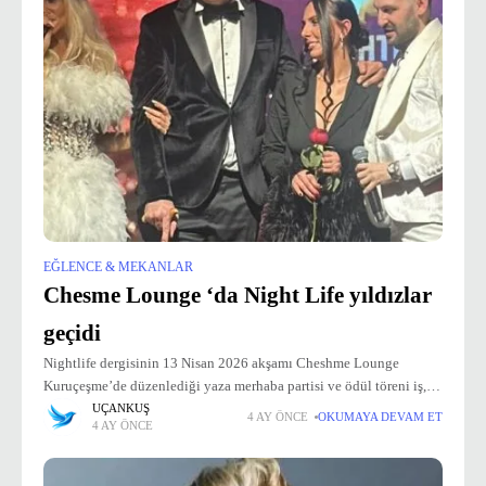
EĞLENCE & MEKANLAR
Chesme Lounge ‘da Night Life yıldızlar
geçidi
Nightlife dergisinin 13 Nisan 2026 akşamı Cheshme Lounge
Kuruçeşme’de düzenlediği yaza merhaba partisi ve ödül töreni iş,
sanat, cemiyet ve basın dünyasının yoğun ilgisi ve katılımı ile
UÇANKUŞ
4 AY ÖNCE
OKUMAYA DEVAM ET
4 AY ÖNCE
gerçekleşti. Nightlife dergisi