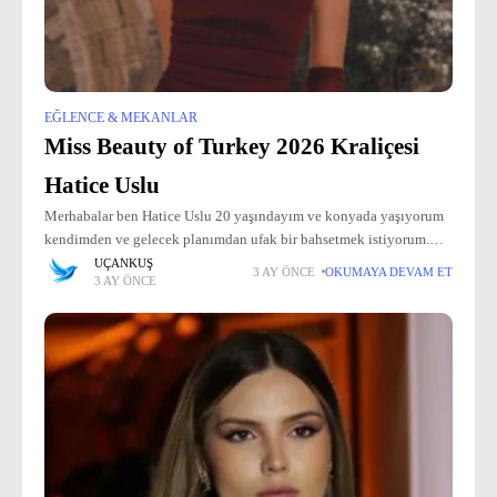
EĞLENCE & MEKANLAR
Miss Beauty of Turkey 2026 Kraliçesi
Hatice Uslu
Merhabalar ben Hatice Uslu 20 yaşındayım ve konyada yaşıyorum
kendimden ve gelecek planımdan ufak bir bahsetmek istiyorum.
Küçüklüğümden beri kendimi ifade etmenin en güçlü yollarından
UÇANKUŞ
3 AY ÖNCE
OKUMAYA DEVAM ET
3 AY ÖNCE
birinin görünür olmak olduğuna inandım.