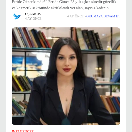
Feride Güner kimdir?” Feride Güner, 23 yılı aşkın süredir güzellik
ve kozmetik sektöründe aktif olarak yer alan, sayısız kadının
hayatına dokunmuş bir girişimci ve eğitmendir. Mesleki bilgi ve
UÇANKUŞ
4 AY ÖNCE
OKUMAYA DEVAM ET
4 AY ÖNCE
tecrübesini paylaşmayı
INFLUENCER