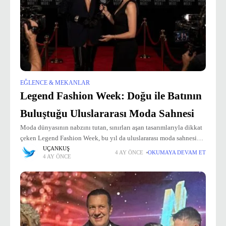
EĞLENCE & MEKANLAR
Legend Fashion Week: Doğu ile Batının
Buluştuğu Uluslararası Moda Sahnesi
Moda dünyasının nabzını tutan, sınırları aşan tasarımlarıyla dikkat
çeken Legend Fashion Week, bu yıl da uluslararası moda sahnesini
bir araya getiriyor. Organizasyonun sahibi ve aynı zamanda Legend
UÇANKUŞ
4 AY ÖNCE
OKUMAYA DEVAM ET
4 AY ÖNCE
Fashion Magazine’in kurucusu