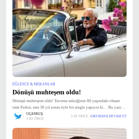
EĞLENCE & MEKANLAR
Dönüşü muhteşem oldu!
Dönüşü muhteşem oldu! Taverna müziğinin 80 yaşındaki efsane
ismi Fedon, tam 30 yıl sonra öyle bir single yapıyor ki… Bu yazın
en çok konuşulan ismi olmaya şimdiden aday! Yunan müziğinin
UÇANKUŞ
3 AY ÖNCE
OKUMAYA DEVAM ET
3 AY ÖNCE