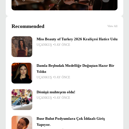
Recommended
View All
Miss Beauty of Turkey 2026 Kraliçesi Hatice Uslu
UÇANKUŞ
3 AY ÖNCE
Damla Beşbudak Modelliğe Doğuştan Hazır Bir
Yıldız
UÇANKUŞ
3 AY ÖNCE
Dönüşü muhteşem oldu!
UÇANKUŞ
3 AY ÖNCE
Buse Bulut Podyumlara Çok İddaalı Giriş
Yapıyor.