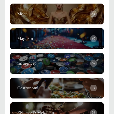
Moda
51
Magazin
65
Influencer
52
Gastronomi
14
Eğlence & Mekanlar
53