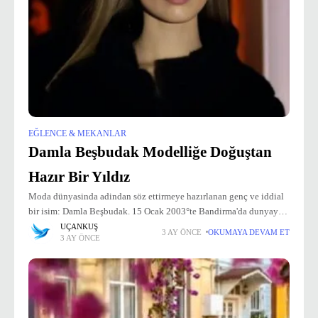
EĞLENCE & MEKANLAR
Damla Beşbudak Modelliğe Doğuştan
Hazır Bir Yıldız
Moda dünyasinda adindan söz ettirmeye hazırlanan genç ve iddial
bir isim: Damla Beşbudak. 15 Ocak 2003°te Bandirma'da dunyaya
gelen Damla, ailenin tek çocuğu olarak büyudü. Turizm ve
UÇANKUŞ
3 AY ÖNCE
OKUMAYA DEVAM ET
3 AY ÖNCE
Otelcilik mezunudur. Su