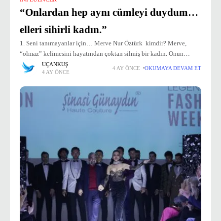
“Onlardan hep aynı cümleyi duydum…
elleri sihirli kadın.”
1. Seni tanımayanlar için… Merve Nur Öztürk kimdir? Merve,
“olmaz” kelimesini hayatından çoktan silmiş bir kadın. Onun
dünyasında her şeyin bir yolu vardır — sadece o yolu bulacak kadar
UÇANKUŞ
4 AY ÖNCE
OKUMAYA DEVAM ET
4 AY ÖNCE
vazgeçmemek