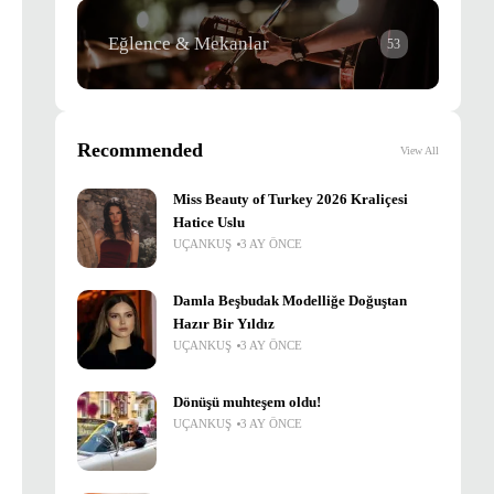
Eğlence & Mekanlar
53
Recommended
View All
Miss Beauty of Turkey 2026 Kraliçesi
Hatice Uslu
UÇANKUŞ
3 AY ÖNCE
Damla Beşbudak Modelliğe Doğuştan
Hazır Bir Yıldız
UÇANKUŞ
3 AY ÖNCE
Dönüşü muhteşem oldu!
UÇANKUŞ
3 AY ÖNCE