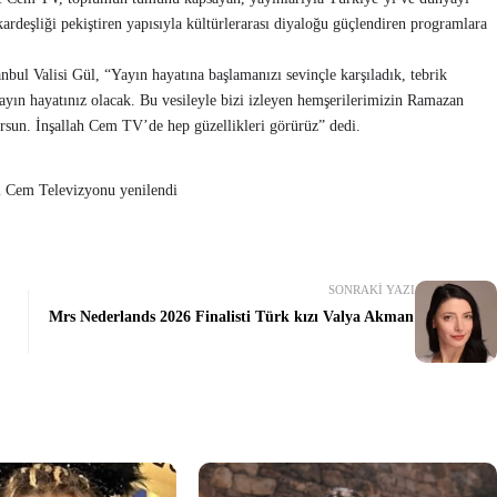
kardeşliği pekiştiren yapısıyla kültürlerarası diyaloğu güçlendiren programlara
bul Valisi Gül, “Yayın hayatına başlamanızı sevinçle karşıladık, tebrik
yayın hayatınız olacak. Bu vesileyle bizi izleyen hemşerilerimizin Ramazan
rsun. İnşallah Cem TV’de hep güzellikleri görürüz” dedi.
SONRAKI YAZI
Mrs Nederlands 2026 Finalisti Türk kızı Valya Akman