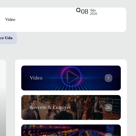
08
Ağu
2026
Video
ce Uslu
Video
1
Sosyete & Cemiyet
59