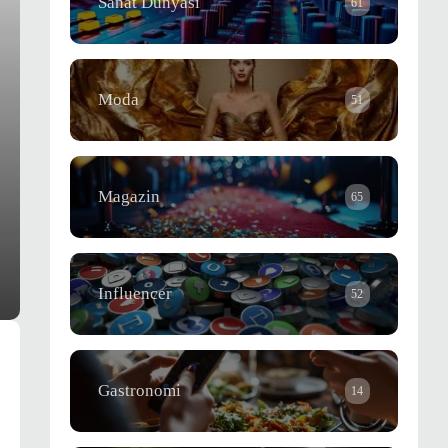
Sanat Dünyası
61
Moda
51
Magazin
65
Influencer
52
Gastronomi
14