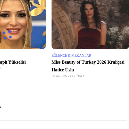
EĞLENCE & MEKANLAR
aplı Yükselisi
Miss Beauty of Turkey 2026 Kraliçesi
CE
Hatice Uslu
UÇANKUŞ
3 AY ÖNCE
r