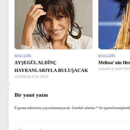
MAGAZIN
MAGAZIN
AYŞEGÜL ALDİNÇ
Melissa’ nin Hes
UÇANKUŞ
6 AY ÖN
HAYRANLARIYLA BULUŞACAK
UÇANKUŞ
6 AY ÖNCE
Bir yanıt yazın
E-posta adresiniz yayınlanmayacak.
Gerekli alanlar
*
ile işaretlenmişlerdi