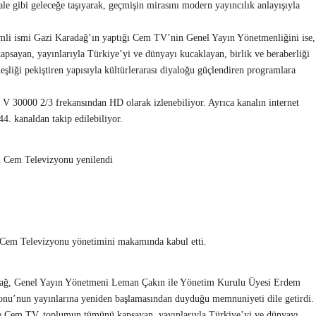
gibi geleceğe taşıyarak, geçmişin mirasını modern yayıncılık anlayışıyla
mli ismi Gazi Karadağ’ın yaptığı Cem TV’nin Genel Yayın Yönetmenliğini ise,
sayan, yayınlarıyla Türkiye’yi ve dünyayı kucaklayan, birlik ve beraberliği
şliği pekiştiren yapısıyla kültürlerarası diyaloğu güçlendiren programlara
 30000 2/3 frekansından HD olarak izlenebiliyor. Ayrıca kanalın internet
44. kanaldan takip edilebiliyor.
n Cem Televizyonu yönetimini makamında kabul etti.
ağ, Genel Yayın Yönetmeni Leman Çakın ile Yönetim Kurulu Üyesi Erdem
yonu’nun yayınlarına yeniden başlamasından duyduğu memnuniyeti dile getirdi.
 Cem TV, toplumun tümünü kapsayan, yayınlarıyla Türkiye’yi ve dünyayı