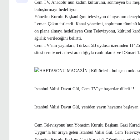
Cem TV, Anadolu’nun kadim kültürünü, sönmeyen bir meşale 
buluşturmayı hedefliyor.
Yönetim Kurulu Başkanlığını televizyon dünyasının deneyi
Leman Çakın üstlendi. Kanal yönetimi, toplumun tümünü kap
ön plana almayı hedefleyen Cem Televizyonu, kültürel karde
ağırlık verileceğini belirtti.
Cem TV’nin yayınları, Türksat 5B uydusu üzerinden 11425 V
sitesi cemtv.net adresi aracılığıyla canlı olarak ve DSmart 1
İstanbul Valisi Davut Gül, Cem TV’ye başarılar diledi !!!
İstanbul Valisi Davut Gül, yeniden yayın hayatına başlaya
Cem Televizyonu’nun Yönetim Kurulu Başkanı Gazi Karad
Uygur’la bir araya gelen İstanbul Valisi Gül, Cem Televiz
Yönetim Kurulu Başkanı Gazi Karadağ, “Yenilenen yüzüyle