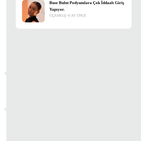
Buse Bulut Podyumlara Çok İddaalı Giriş
Yapıyor.
UÇANKUŞ
3 AY ÖNCE