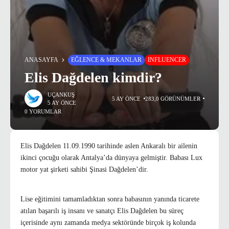
ANASAYFA
EĞLENCE & MEKANLAR
INFLUENCER
Elis Dağdelen kimdir?
UÇANKUŞ
5 AY ÖNCE
283,0 GÖRÜNÜMLER
5 AY ÖNCE
0 YORUMLAR
Elis Dağdelen 11.09.1990 tarihinde aslen Ankaralı bir ailenin
ikinci çocuğu olarak Antalya’da dünyaya gelmiştir. Babası Lux
motor yat şirketi sahibi Şinasi Dağdelen’dir.
Lise eğitimini tamamladıktan sonra babasının yanında ticarete
atılan başarılı iş insanı ve sanatçı Elis Dağdelen bu süreç
içerisinde aynı zamanda medya sektöründe birçok iş kolunda