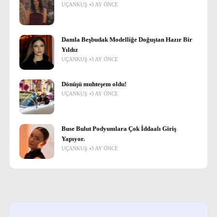
UÇANKUŞ
3 AY ÖNCE
Damla Beşbudak Modelliğe Doğuştan Hazır Bir
Yıldız
UÇANKUŞ
3 AY ÖNCE
Dönüşü muhteşem oldu!
UÇANKUŞ
3 AY ÖNCE
Buse Bulut Podyumlara Çok İddaalı Giriş
Yapıyor.
UÇANKUŞ
3 AY ÖNCE