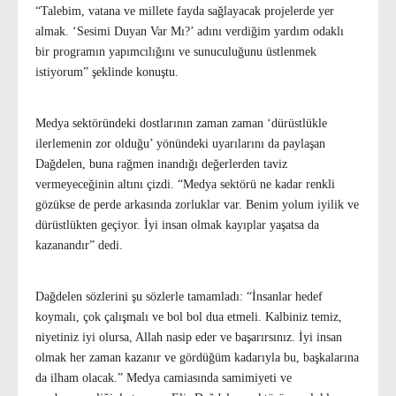
“Talebim, vatana ve millete fayda sağlayacak projelerde yer
almak. ‘Sesimi Duyan Var Mı?’ adını verdiğim yardım odaklı
bir programın yapımcılığını ve sunuculuğunu üstlenmek
istiyorum” şeklinde konuştu.
Medya sektöründeki dostlarının zaman zaman ‘dürüstlükle
ilerlemenin zor olduğu’ yönündeki uyarılarını da paylaşan
Dağdelen, buna rağmen inandığı değerlerden taviz
vermeyeceğinin altını çizdi. “Medya sektörü ne kadar renkli
gözükse de perde arkasında zorluklar var. Benim yolum iyilik ve
dürüstlükten geçiyor. İyi insan olmak kayıplar yaşatsa da
kazanandır” dedi.
Dağdelen sözlerini şu sözlerle tamamladı: “İnsanlar hedef
koymalı, çok çalışmalı ve bol bol dua etmeli. Kalbiniz temiz,
niyetiniz iyi olursa, Allah nasip eder ve başarırsınız. İyi insan
olmak her zaman kazanır ve gördüğüm kadarıyla bu, başkalarına
da ilham olacak.” Medya camiasında samimiyeti ve