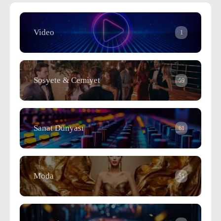
Video
1
Sosyete & Cemiyet
59
Sanat Dünyası
61
Moda
51